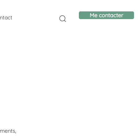
Me contacter
ntact
ements,