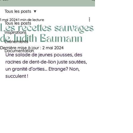
Tous les posts
1 mai 2024
1 min de lecture
Tous les posts
Les recettes sauvages
Inspirations
de Judith Baumann
Evénements
Dernière mise à jour :
2 mai 2024
Documentation
Une salade de jeunes pousses, des 
racines de dent-de-lion juste sautées, 
un granité d’orties… Etrange? Non, 
succulent !